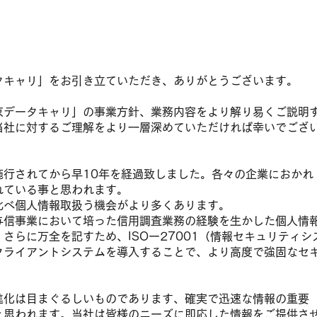
ごあいさつ
タキャリ」をお引き立ていただき、ありがとうございます。
京データキャリ」の事業方針、業務内容をより解り易くご説明
当社に対するご理解をより一層深めていただければ幸いでござ
施行されてから早10年を経過致しました。各々の企業におかれ
れている事と思われます。
比べ個人情報取扱う機会がより多くあります。
与信事業において培った信用調査業務の経験を生かした個人情
さらに万全を記すため、ISOー27001（情報セキュリティシ
クライアントシステムを導入することで、より高度で強固なセ
進化は目まぐるしいものであります、確実で迅速な情報の重要
と思われます。当社は皆様のニーズに即応した情報をご提供さ