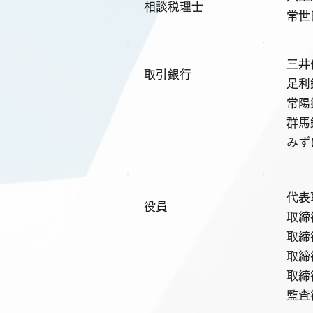
相談税理士
常世
三井
取引銀行
足利
常陽
群馬
みず
代表
役員
取締
取締
取締
取締
監査