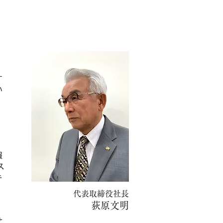
す
い
報
ス
キ
代表取締役社長
荻原文明
せ