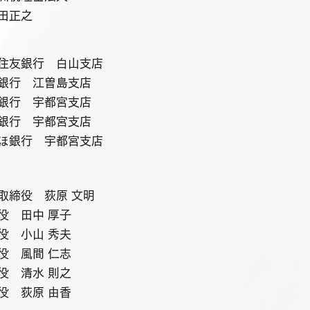
田正之
住友銀行 白山支店
銀行 江曽島支店
銀行 宇都宮支店
銀行 宇都宮支店
ほ銀行 宇都宮支店
取締役 荻原 文明
役 田中 厚子
役 小山 秀夫
役 風間 仁志
役 清水 則之
役 荻原 由香