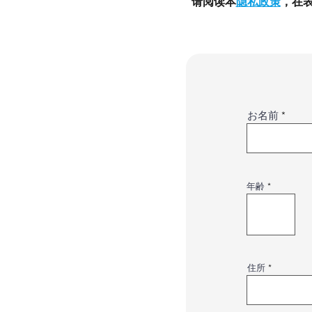
请阅读本
隐私政策
，在
お名前
年齢
住所