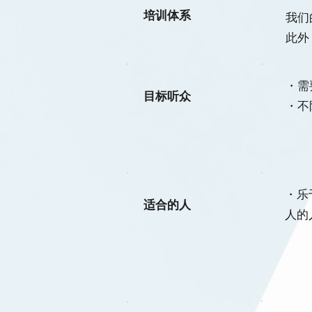
培训体系
我们
此外
・需
目标听众
・不
・乐
适合的人
人的