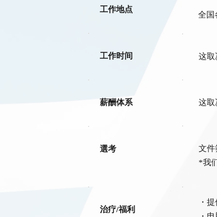
工作地点
全国
工作时间
这取
薪酬体系
这取
文件
選考
*我
・提
治疗/福利
・电