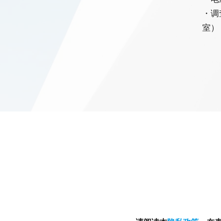
・调
室）