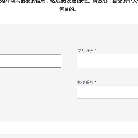
表格中填写必要的信息，然后按[发送]按钮。请放心，提交的个
何目的。
フリガナ
郵便番号